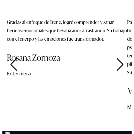
Gracias al enfoque de Irene, logré comprender y sanar
Par
heridas emocionales que llevaba años arrastrando. Su trabajo
bon
con el cuerpo y las emociones fue transformador.
de 
psi
Rosana Zornoza
ten
pil
Sup
Enfermera
M
Mu