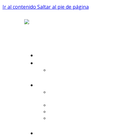
Ir al contenido
Saltar al pie de página
Inicio
Sobre mi
Sobre el equipo
Psicoterapia
Psicólogo para Adultos en
Madrid
Terapia de Pareja en Madrid
Terapia Familiar en Madrid
Psicólogo Online en Madrid
Terapia Somática