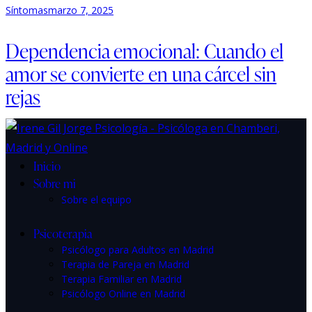
Síntomas
marzo 7, 2025
Dependencia emocional: Cuando el
amor se convierte en una cárcel sin
rejas
Inicio
Sobre mi
Sobre el equipo
Psicoterapia
Psicólogo para Adultos en Madrid
Terapia de Pareja en Madrid
Terapia Familiar en Madrid
Psicólogo Online en Madrid