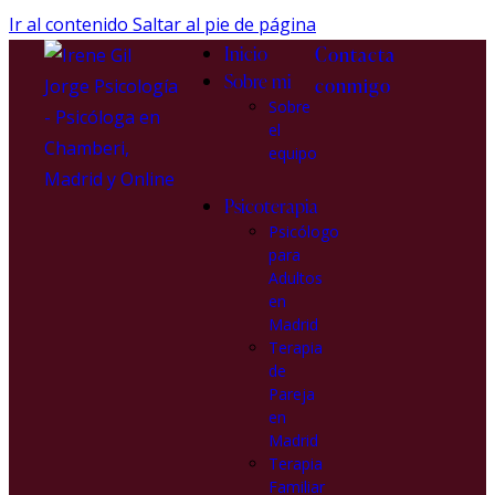
Ir al contenido
Saltar al pie de página
Inicio
Contacta
Sobre mi
conmigo
Sobre
el
equipo
Psicoterapia
Psicólogo
para
Adultos
en
Madrid
Terapia
de
Pareja
en
Madrid
Terapia
Familiar