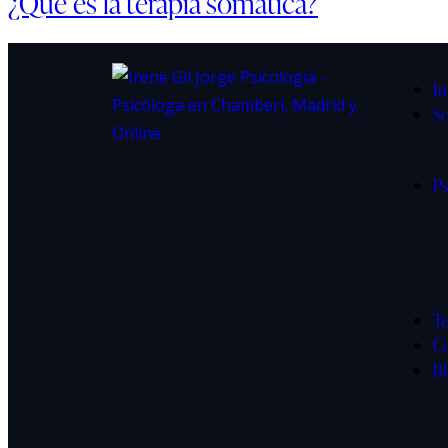
¿Qué es la terapia somática?
In
So
Ps
Te
C
B