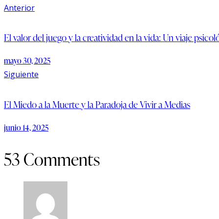
Navegación
Anterior
de
entradas
El valor del juego y la creatividad en la vida: Un viaje psico
mayo 30, 2025
Siguiente
El Miedo a la Muerte y la Paradoja de Vivir a Medias
junio 14, 2025
53 Comments