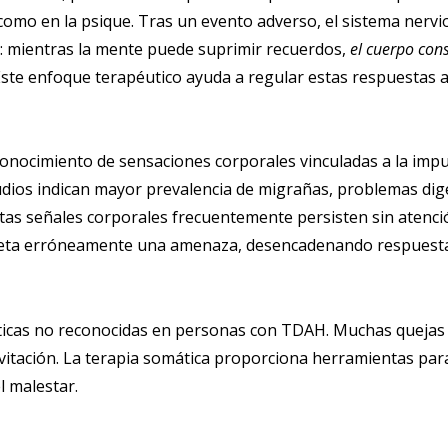
como en la psique. Tras un evento adverso, el sistema nervi
ca: mientras la mente puede suprimir recuerdos,
el cuerpo con
ste enfoque terapéutico ayuda a regular estas respuestas 
onocimiento de sensaciones corporales vinculadas a la impul
Estudios indican mayor prevalencia de migrañas, problemas d
as señales corporales frecuentemente persisten sin atención
preta erróneamente una amenaza, desencadenando respuesta
áticas no reconocidas en personas con TDAH. Muchas quejas 
itación. La terapia somática proporciona herramientas para 
l malestar.