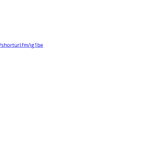
//shorturl.fm/ig1be