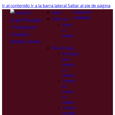
Ir al contenido
Ir a la barra lateral
Saltar al pie de página
Contacta
Inicio
conmigo
Sobre mi
Sobre
el
equipo
Psicoterapia
Psicólogo
para
Adultos
en
Madrid
Terapia
de
Pareja
en
Madrid
Terapia
Familiar